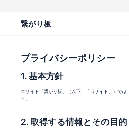
内
繋がり板
容
を
ス
キ
ッ
プライバシーポリシー
プ
1. 基本方針
本サイト「繋がり板」（以下、「当サイト」）では
す。
2. 取得する情報とその目的